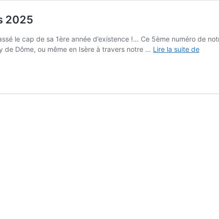
s 2025
 passé le cap de sa 1ère année d’existence !… Ce 5ème numéro de notre
PEP
e Puy de Dôme, ou même en Isère à travers notre …
Lire la suite de
INFO
Loire
Dôme
Allier-
N°5-
Mars
2025