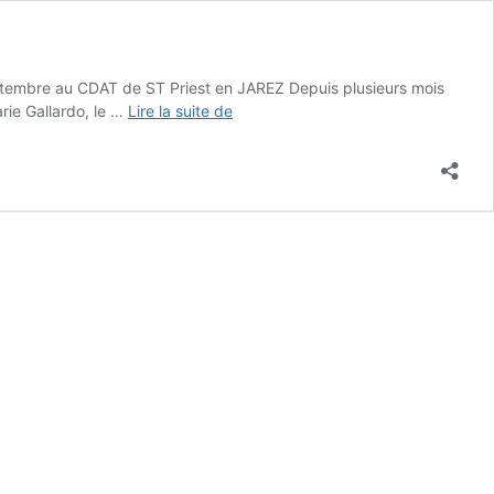
 septembre au CDAT de ST Priest en JAREZ Depuis plusieurs mois
La
rie Gallardo, le …
Lire la suite de
correspondance
inter
ESAT