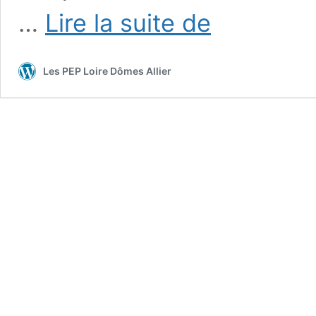
PEP
…
Lire la suite de
INFOS
Loire
Dômes
Les PEP Loire Dômes Allier
Allier
n°7-
septembre
2025