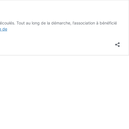
écoulés. Tout au long de la démarche, l’association à bénéficié
Projet
te de
associatif
:
Elaboration
et
méthodologie