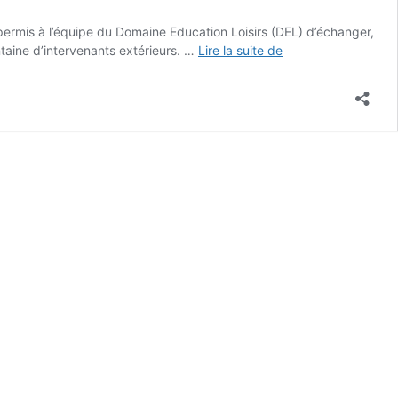
permis à l’équipe du Domaine Education Loisirs (DEL) d’échanger,
Pleine
taine d’intervenants extérieurs. …
Lire la suite de
participation
du
DEL
aux
journées
métiers
PEP