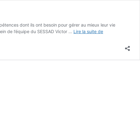
pétences dont ils ont besoin pour gérer au mieux leur vie
Éducation
sein de l’équipe du SESSAD Victor …
Lire la suite de
thérapeutique
du
patient