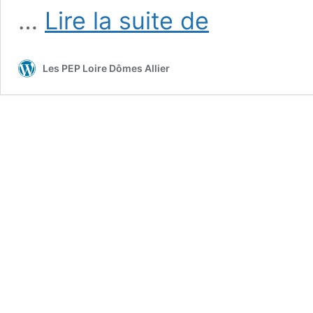
Projet
…
Lire la suite de
Voix
Plurielles
à
Les PEP Loire Dômes Allier
l’IME
de
Theix