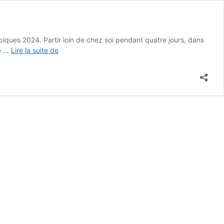
iques 2024. Partir loin de chez soi pendant quatre jours, dans
Le
ré …
Lire la suite de
SAAAS
aux
jeux
paralympiques