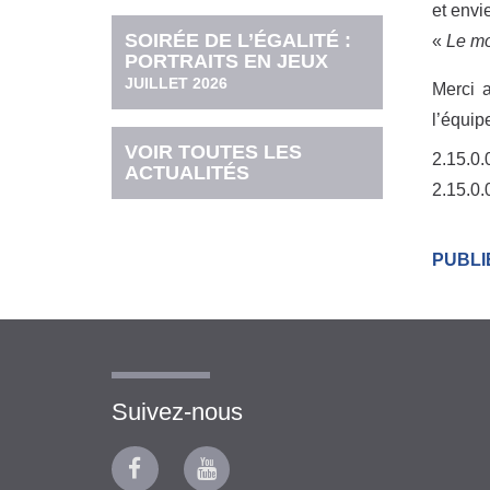
et envi
SOIRÉE DE L’ÉGALITÉ :
«
Le mo
PORTRAITS EN JEUX
JUILLET 2026
Merci a
l’équi
VOIR TOUTES LES
2.15.0.
ACTUALITÉS
2.15.0.
PUBLI
Suivez-nous