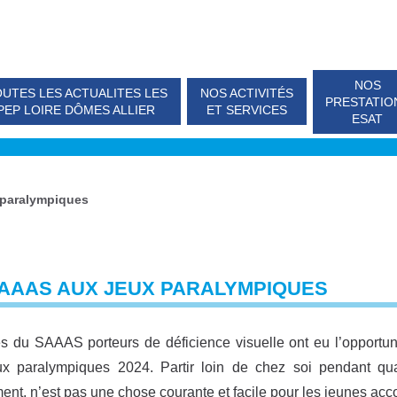
NOS
UTES LES ACTUALITES LES
NOS ACTIVITÉS
PRESTATIO
PEP LOIRE DÔMES ALLIER
ET SERVICES
ESAT
 paralympiques
SAAAS AUX JEUX PARALYMPIQUES
s du SAAAS porteurs de déficience visuelle ont eu l’opportun
x paralympiques 2024. Partir loin de chez soi pendant quatr
nt, n’est pas une chose courante et facile pour les jeunes ac