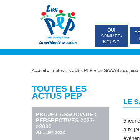
QUI
TO
SOMMES-
NOUS ?
Accueil
»
Toutes les actus PEP
»
Le SAAAS aux jeux
TOUTES LES
ACTUS PEP
LE 
PROJET ASSOCIATIF :
PERSPECTIVES 2027-
6 jeune
>2030
aux jeu
JUILLET 2026
événeme