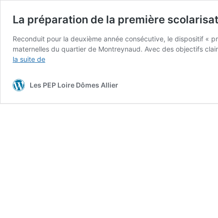
La préparation de la première scolarisa
Reconduit pour la deuxième année consécutive, le dispositif « pr
maternelles du quartier de Montreynaud. Avec des objectifs clairs, 
La
la suite de
préparation
de
Les PEP Loire Dômes Allier
la
première
scolarisation