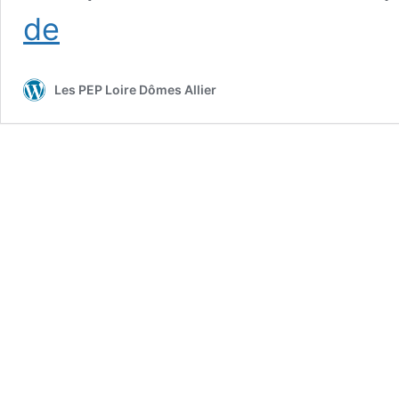
100%
de
médaillés,
les
jeunes
Les PEP Loire Dômes Allier
lutteurs
du
DIME
de
Theix