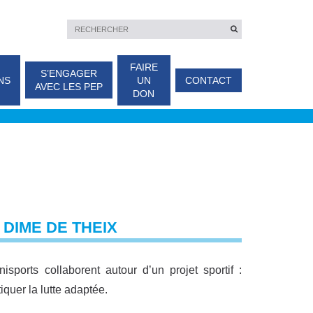
FAIRE
S’ENGAGER
NS
UN
CONTACT
AVEC LES PEP
DON
 DIME DE THEIX
ports collaborent autour d’un projet sportif :
iquer la lutte adaptée.