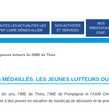
NOS
UTES LES ACTUALITES LES
NOS ACTIVITÉS
PRESTATIO
PEP LOIRE DÔMES ALLIER
ET SERVICES
ESAT
 jeunes lutteurs du DIME de Theix
 MÉDAILLÉS, LES JEUNES LUTTEURS DU
dix ans, l’IME de Theix, l’IME de Pompignat et l’ASM Omnis
re à des jeunes en situation de handicap de découvrir et de prat