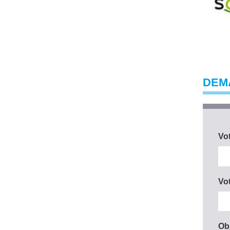
DEMA
Vo
Vo
Obj