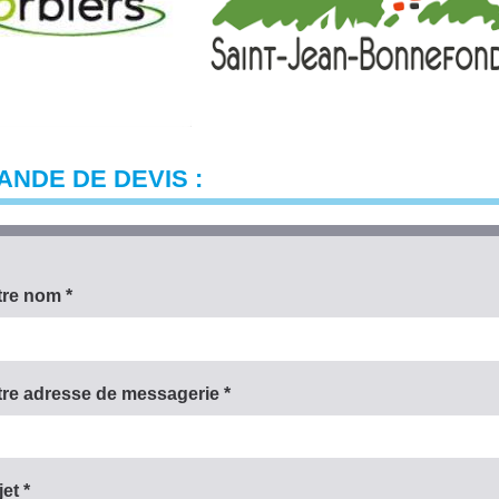
NDE DE DEVIS :
tre nom *
tre adresse de messagerie *
et *