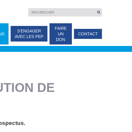
FAIRE
S’ENGAGER
NS
UN
CONTACT
AVEC LES PEP
DON
UTION DE
ospectus.