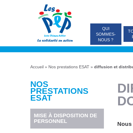
QUI
TO
SOMMES-
NOUS ?
Accueil
»
Nos prestations ESAT
»
diffusion et distr
NOS
DI
PRESTATIONS
ESAT
D
MISE À DISPOSITION DE
PERSONNEL
Nous 