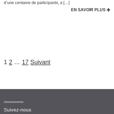
d’une centaine de participants, a […]
EN SAVOIR PLUS
PAGINATION
1
2
…
17
Suivant
DES
PUBLICATIONS
Suivez-nous