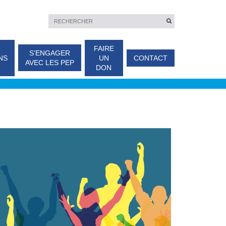
FAIRE
S’ENGAGER
NS
UN
CONTACT
AVEC LES PEP
DON