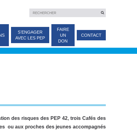
FAIRE
S’ENGAGER
NS
UN
CONTACT
AVEC LES PEP
DON
stion
des risques des PEP 42, trois Cafés des
illes ou aux proches des jeunes accompagnés