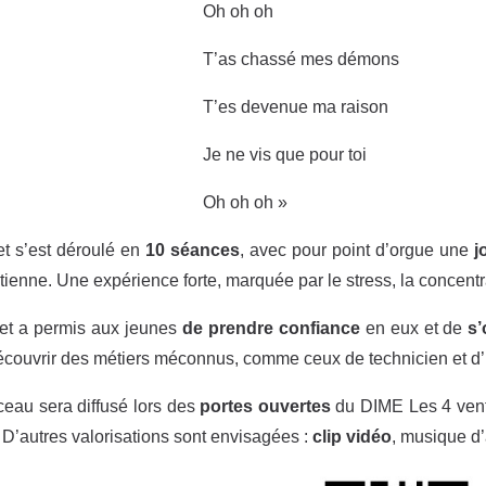
Oh oh oh
T’as chassé mes démons
T’es devenue ma raison
Je ne vis que pour toi
Oh oh oh »
et s’est déroulé en
10 séances
, avec pour point d’orgue une
j
tienne. Une expérience forte, marquée par le stress, la concentrat
et a permis aux jeunes
de prendre confiance
en eux et de
s’
écouvrir des métiers méconnus, comme ceux de technicien et d’
eau sera diffusé lors des
portes ouvertes
du DIME Les 4 vents
 D’autres valorisations sont envisagées :
clip vidéo
, musique d’