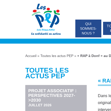
QUI
TO
SOMMES-
NOUS ?
Accueil
»
Toutes les actus PEP
»
« RAP à Donf » au 
TOUTES LES
ACTUS PEP
« RA
PROJET ASSOCIATIF :
PERSPECTIVES 2027-
Dans le
>2030
origina
JUILLET 2026
interve