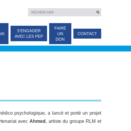
FAIRE
S’ENGAGER
NS
UN
CONTACT
AVEC LES PEP
DON
édico psychologique, a lancé et porté un projet
rtenariat avec
Ahmed
, artiste du groupe RLM et