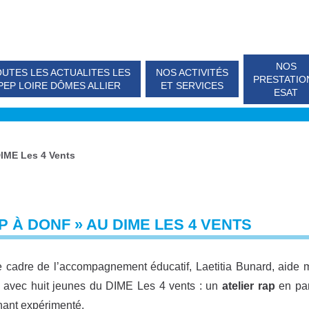
NOS
UTES LES ACTUALITES LES
NOS ACTIVITÉS
PRESTATIO
PEP LOIRE DÔMES ALLIER
ET SERVICES
ESAT
DIME Les 4 Vents
P À DONF » AU DIME LES 4 VENTS
 cadre de l’accompagnement éducatif, Laetitia Bunard, aide m
l avec huit jeunes du DIME Les 4 vents : un
atelier rap
en pa
nant expérimenté.