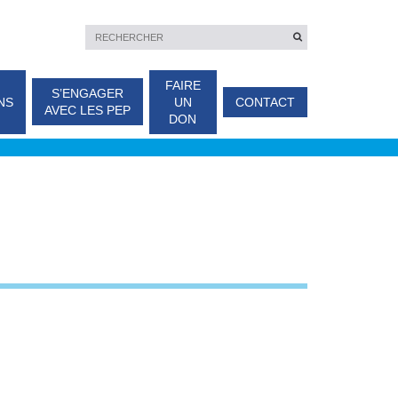
FAIRE
S’ENGAGER
NS
UN
CONTACT
AVEC LES PEP
DON