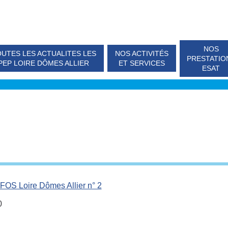
NOS
UTES LES ACTUALITES LES
NOS ACTIVITÉS
PRESTATIO
PEP LOIRE DÔMES ALLIER
ET SERVICES
ESAT
FOS Loire Dômes Allier n° 2
0