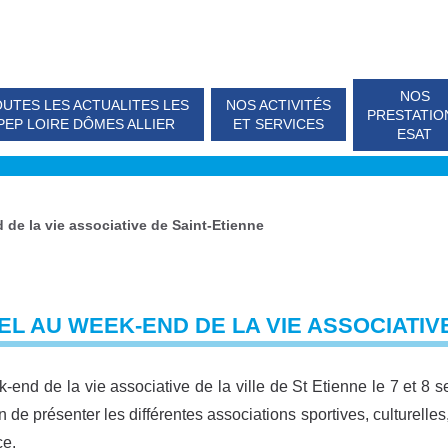
NOS
UTES LES ACTUALITES LES
NOS ACTIVITÉS
PRESTATIO
PEP LOIRE DÔMES ALLIER
ET SERVICES
ESAT
de la vie associative de Saint-Etienne
EL AU WEEK-END DE LA VIE ASSOCIATIV
-end de la vie associative de la ville de St Etienne le 7 et 8 
n de présenter les différentes associations sportives, culturelles,
ce.