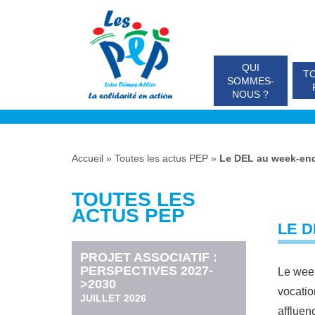
QUI
TO
SOMMES-
NOUS ?
Accueil
»
Toutes les actus PEP
»
Le DEL au week-end 
TOUTES LES
ACTUS PEP
LE D
PROJET ASSOCIATIF :
PERSPECTIVES 2027-
Le week
>2030
vocatio
JUILLET 2026
affluen