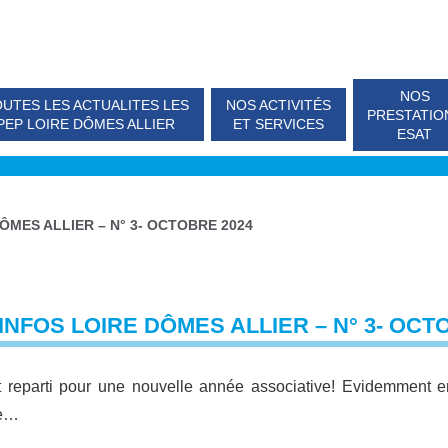
NOS
UTES LES ACTUALITES LES
NOS ACTIVITÉS
PRESTATIO
PEP LOIRE DÔMES ALLIER
ET SERVICES
ESAT
ÔMES ALLIER – N° 3- OCTOBRE 2024
INFOS LOIRE DÔMES ALLIER – N° 3- OCT
t reparti pour une nouvelle année associative! Evidemment 
re…