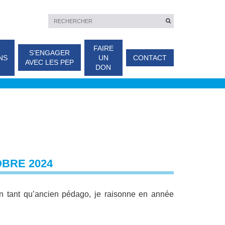
FAIRE
S’ENGAGER
NS
UN
CONTACT
AVEC LES PEP
DON
OBRE 2024
en tant qu’ancien pédago, je raisonne en année