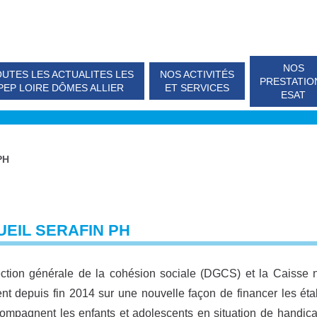
NOS
UTES LES ACTUALITES LES
NOS ACTIVITÉS
PRESTATIO
PEP LOIRE DÔMES ALLIER
ET SERVICES
ESAT
PH
EIL SERAFIN PH
ction générale de la cohésion sociale (DGCS) et la Caisse n
lent depuis fin 2014 sur une nouvelle façon de financer les é
ompagnent les enfants et adolescents en situation de handic