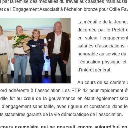
 par la remise des médailles du travail aux salariés mais aussi
et de l’Engagement Associatif à l’échelon bronze pour Odile Fav
La médaille de la Jeunes
décernée par le Préfet d
en valeur l’engagement
salariés d’associations,
honorable au service du l
: éducation physique et s
d’intérêt général.
Au cours de sa carrière 
bord adhérente à l’association Les PEP 42 pour rapidement ê
dile fut au cœur de la gouvernance en étant également secr
d’engagement sans faille, avec rigueur et constance dans le 
s statutaires garants de la vie démocratique de l’association.
cours exemplaire qui se poursuit encore aujourd’hui en t