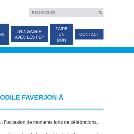
FAIRE
S’ENGAGER
NS
UN
CONTACT
AVEC LES PEP
DON
ODILE FAVERJON À
ut l’occasion de moments forts de célébrations.